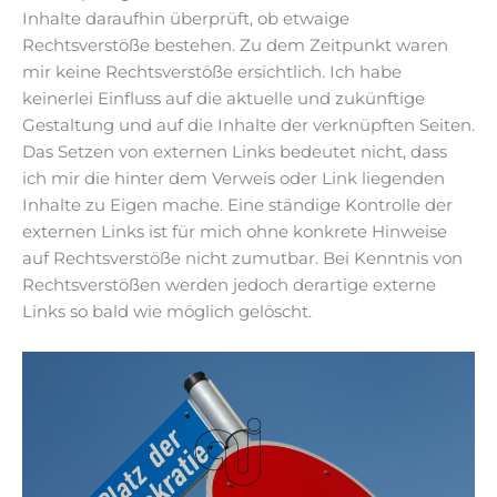
Inhalte daraufhin überprüft, ob etwaige
Rechtsverstöße bestehen. Zu dem Zeitpunkt waren
mir keine Rechtsverstöße ersichtlich. Ich habe
keinerlei Einfluss auf die aktuelle und zukünftige
Gestaltung und auf die Inhalte der verknüpften Seiten.
Das Setzen von externen Links bedeutet nicht, dass
ich mir die hinter dem Verweis oder Link liegenden
Inhalte zu Eigen mache. Eine ständige Kontrolle der
externen Links ist für mich ohne konkrete Hinweise
auf Rechtsverstöße nicht zumutbar. Bei Kenntnis von
Rechtsverstößen werden jedoch derartige externe
Links so bald wie möglich gelöscht.