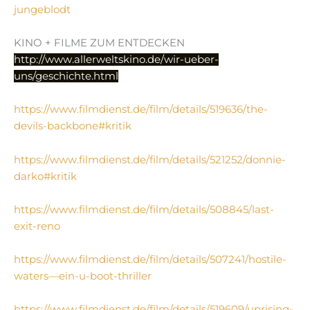
jungeblodt
KINO + FILME ZUM ENTDECKEN
http://www.allerweltskino.de/wir-ueber-
uns/geschichte.html
https://www.filmdienst.de/film/details/519636/the-
devils-backbone#kritik
https://www.filmdienst.de/film/details/521252/donnie-
darko#kritik
https://www.filmdienst.de/film/details/508845/last-
exit-reno
https://www.filmdienst.de/film/details/507241/hostile-
waters—ein-u-boot-thriller
https://www.filmdienst.de/film/details/519609/uprising-